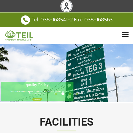
Tel:
038-168541
-2 Fax: 038-168563
FACILITIES