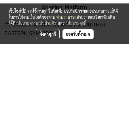
Sharing Platform
เว็บไซต์นี้มีการใช้งานคุกกี้ เพื่อเพิ่มประสิทธิภาพและประสบการณ์ที่ดี
ในการใช้งานเว็บไซต์ของท่าน ท่านสามารถอ่านรายละเอียดเพิ่มเติม
สำหรับใช้ประโยชน์พื้นที่ร่วมกัน เกิดเป็น THAI
ได้ที่
นโยบายความเป็นส่วนตัว
และ
นโยบายคุกกี้
EASTERN SYMBIOSIS
ตั้งค่าคุกกี้
ยอมรับทั้งหมด
บริษัท ไทยอีสเทิร์น อินดัสเตรียล แลนด์ จำกัด
ที่อยู่ : 199 M.2 Khaosok, Nongyai, Chonburi
20190 THAILAND
Tel:
038-168541-2
Fax: 038-1685638
Email:
info.teil@thaieastern-industrialland.com