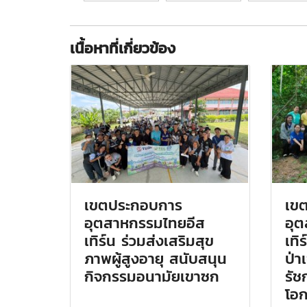
เนื้อหาที่เกี่ยวข้อง
เขตประกอบการ
เข
อุตสาหกรรมไทยอีส
อุ
เทิร์น ร่วมส่งเสริมสุข
เทิ
ภาพผู้สูงอายุ สนับสนุน
ป่า
กิจกรรมอนามัยเขาซก
รัช
โอก